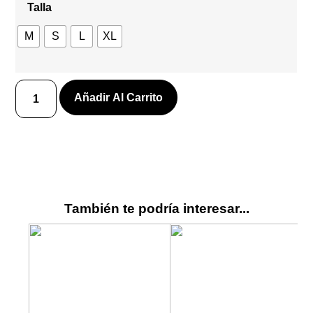
Talla
M
S
L
XL
Añadir Al Carrito
También te podría interesar...