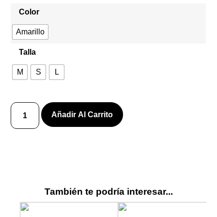
Color
Amarillo
Talla
M
S
L
Añadir Al Carrito
También te podría interesar...