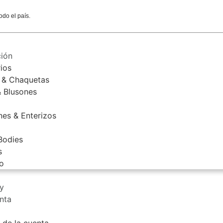
odo el país.
ión
ios
 & Chaquetas
& Blusones
nes & Enterizos
Bodies
s
o
y
nta
 de la cuenta