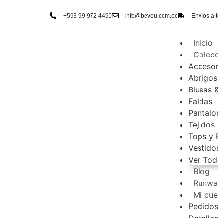
‭+593 99 972 4490‬
info@beyou.com.ec
Envíos a t
Inicio
Colecc
Accesor
Abrigos
Blusas 
Faldas
Pantalo
Tejidos
Tops y 
Vestido
Ver Tod
Blog
Runwa
Mi cue
Pedidos
Detalles