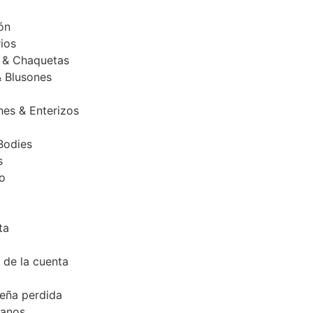
ón
ios
 & Chaquetas
& Blusones
nes & Enterizos
Bodies
s
o
ta
 de la cuenta
eña perdida
tanos