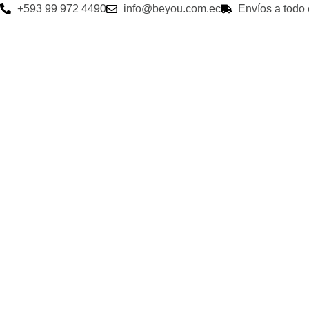
‭+593 99 972 4490‬
info@beyou.com.ec
Envíos a todo 